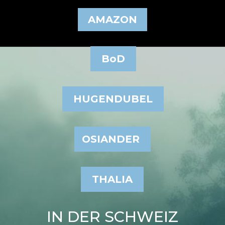
AMAZON
BoD
HUGENDUBEL
OSIANDER
THALIA
IN DER SCHWEIZ