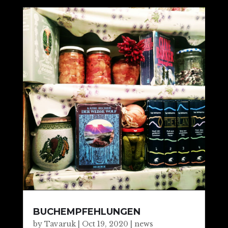
BUCHEMPFEHLUNGEN
by
Tavaruk
|
Oct 19, 2020
|
news