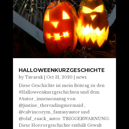
HALLOWEENKURZGESCHICHTE
by
Tavaruk
|
Oct 31, 2020
|
news
Diese Geschichte ist mein Beitrag zu den
#Halloweenkurzgeschichten und dem
#Autor_innensonntag von
@justine_thereadingmermaid ,
@calvincozym_fantasyautor und
@olaf_raack_autor. TRIGGERWARNUNG:
Diese Horrorgeschichte enthält Gewalt